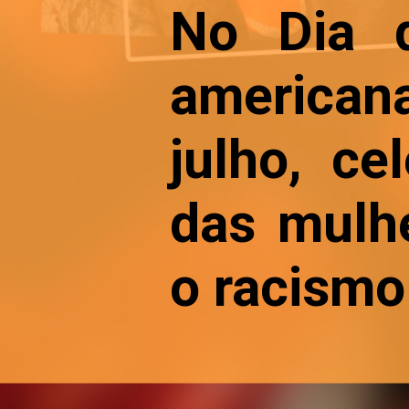
No Dia d
american
julho, ce
das mulhe
o racismo