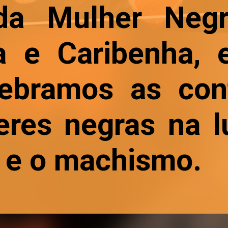
a Mulher Negr
a e Caribenha,
lebramos as con
res negras na l
 e o machismo.