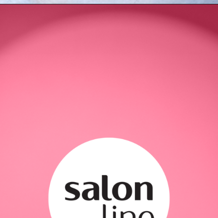
Opening
https://www.salonline.com.br/produtos-verao?srsltid=AfmBOopQHZPlngXcw8rh9vjXIBYnmoXXMTrs-ShAU_JOhhwTR6cqQY7E