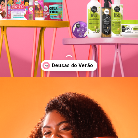
Opening
https://www.salonline.com.br/produtos-verao?srsltid=AfmBOopQHZPlngXcw8rh9vjXIBYnmoXXMTrs-ShAU_JOhhwTR6cqQY7E