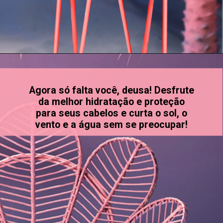
Opening
https://www.salonline.com.br/cesta-da-agua-pati-ramos?srsltid=AfmBOordG0XLHu3URDun46PbYAql-YkAJPc_UHndaYvI339NKXAJMcmF
Agora só falta você, deusa! Desfrute
da melhor hidratação e proteção
para seus cabelos e curta o sol, o
vento e a água sem se preocupar!