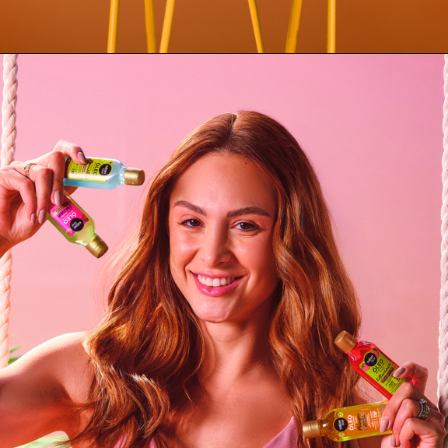
Opening
https://www.salonline.com.br/cesta-do-sol-duquesa?srsltid=AfmBOoqSljzPknl06DElCI889P9Lthou5JAD-Qy7XgRi0VvBHRGqznnI