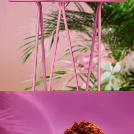
Opening
https://www.salonline.com.br/cesta-do-vento-yasmin?srsltid=AfmBOoqNJ-NNRThdKqXaxn0S39kMCLa5H1fHOUUuq4bXaavafYL6RbN4