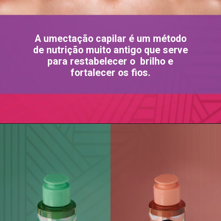
A umectação capilar é um método
de nutrição muito antigo que serve
para restabelecer o brilho e
fortalecer os fios.