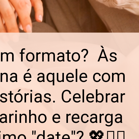
um formato? Às
ana é aquele com
tórias. Celebrar
arinho e recarga
o "date"? 💖👯‍♀️