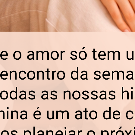
e o amor só tem 
 encontro da sem
das as nossas his
ina é um ato de c
s planejar o próxim