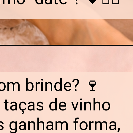
bom brinde? 🍷
 taças de vinho
es ganham forma,