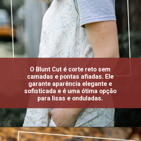
O Blunt Cut é corte reto sem
camadas e pontas afiadas. Ele
garante aparência elegante e
sofisticada e é uma ótima opção
para lisas e onduladas.