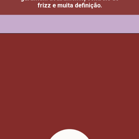
frizz e muita definição.
Opening
https://www.salonline.com.br/todecacho-cachos-dos-sonhos-creme-modelador-fixacao-forte-500ml