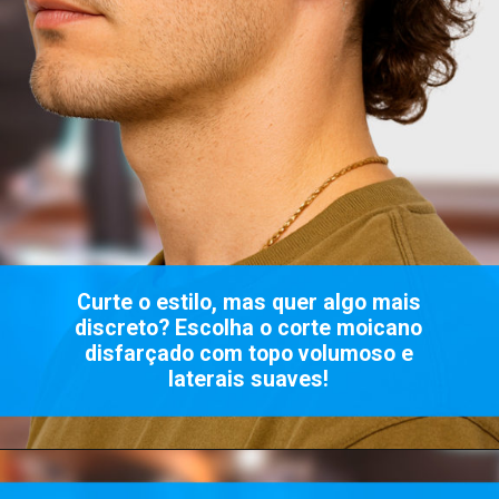
Curte o estilo, mas quer algo mais
discreto? Escolha o corte moicano
disfarçado com topo volumoso e
laterais suaves!