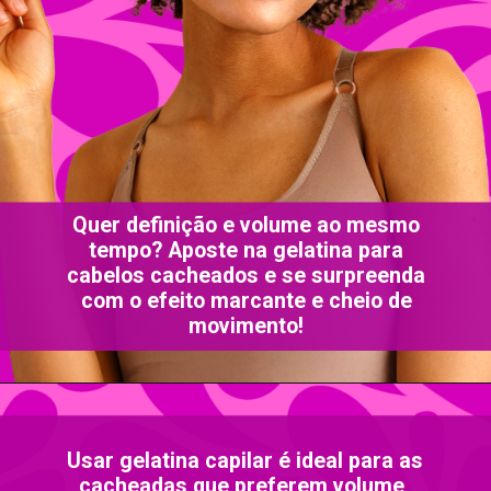
Quer definição e volume ao mesmo
tempo? Aposte na gelatina para
cabelos cacheados e se surpreenda
com o efeito marcante e cheio de
movimento!
Usar gelatina capilar é ideal para as
cacheadas que preferem volume,