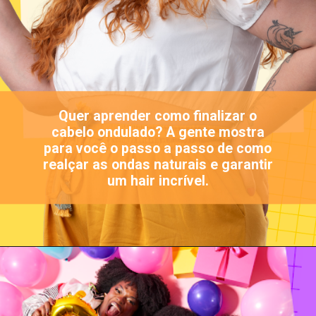
Quer aprender como finalizar o
cabelo ondulado? A gente mostra
para você o passo a passo de como
realçar as ondas naturais e garantir
um hair incrível.