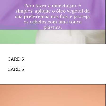
Para fazer a umectação, é
simples: aplique o óleo vegetal da
sua preferência nos fios, e proteja
os cabelos com uma touca
plástica.
CARD 5
CARD 5