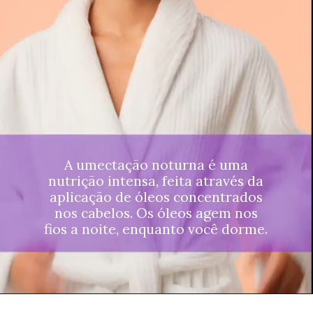
A umectação noturna é uma
nutrição intensa, feita através da
aplicação de óleos concentrados
nos cabelos. Os óleos agem nos
fios a noite, enquanto você dorme.