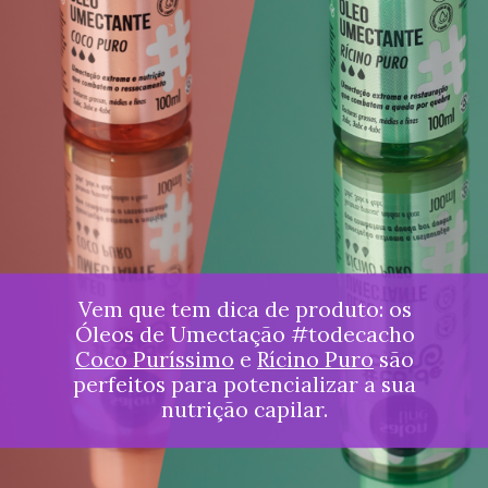
Vem que tem dica de produto: os
Óleos de Umectação #todecacho
Coco Puríssimo
e
Rícino Puro
são
perfeitos para potencializar a sua
nutrição capilar.