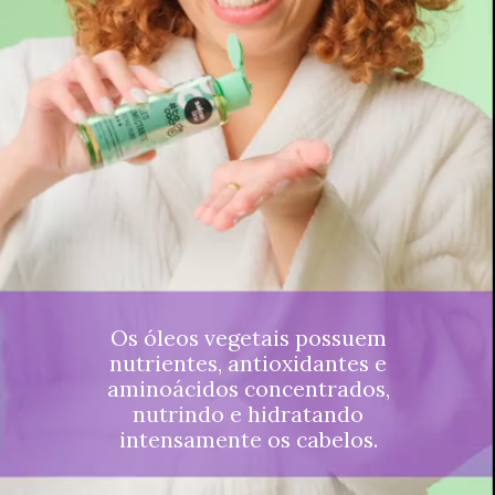
Os óleos vegetais possuem
nutrientes, antioxidantes e
aminoácidos concentrados,
nutrindo e hidratando
intensamente os cabelos.