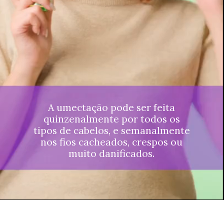
A umectação pode ser feita
quinzenalmente por todos os
tipos de cabelos, e semanalmente
nos fios cacheados, crespos ou
muito danificados.