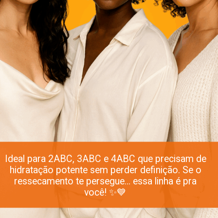
Ideal para 2ABC, 3ABC e 4ABC que precisam de
hidratação potente sem perder definição. Se o
ressecamento te persegue… essa linha é pra
você! ✨💙