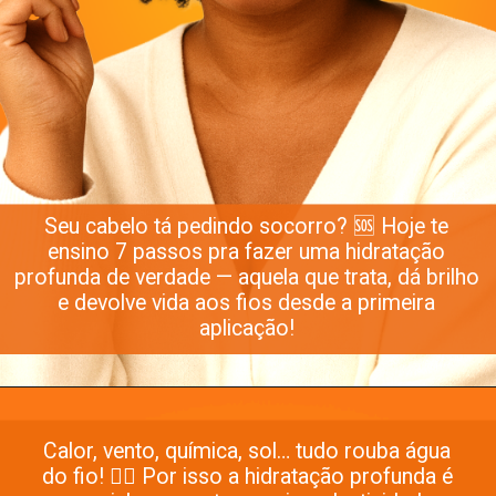
Seu cabelo tá pedindo socorro? 🆘 Hoje te
ensino 7 passos pra fazer uma hidratação
profunda de verdade — aquela que trata, dá brilho
e devolve vida aos fios desde a primeira
aplicação!
Calor, vento, química, sol… tudo rouba água
do fio! 😮‍💨 Por isso a hidratação profunda é