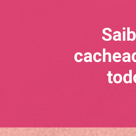
Saib
cachead
tod