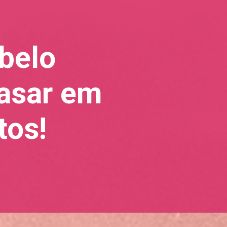
belo
rasar em
tos!