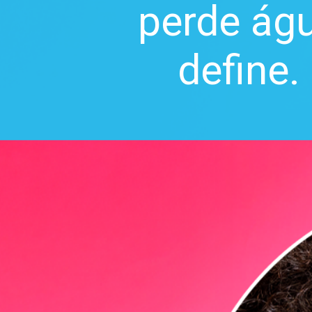
perde águ
define.