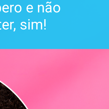
pero e não
er, sim!