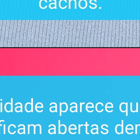
cachos.
idade aparece q
 ficam abertas dem