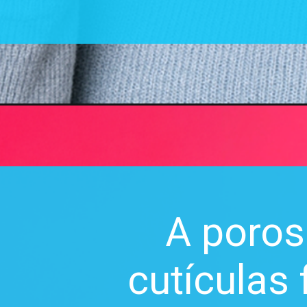
A poros
cutículas