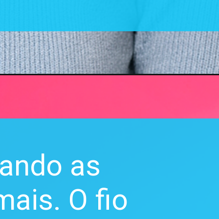
uando as
ais. O fio