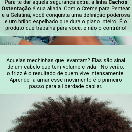
Para te dar aquela segurança extra, a linha
Cachos
Ostentação
é sua aliada. Com o Creme para Pentear
e a Gelatina, você conquista uma definição poderosa
e um brilho espelhado que dura o plano inteiro. É o
produto que trabalha para você, e não o contrário!
Opening
https://www.salonline.com.br/kit-creme-para-pentear-e-gelatina-todecacho-cachos-ostentacao
Aquelas mechinhas que levantam? Elas são sinal
de um cabelo que tem volume e vida! No verão,
o frizz é o resultado de quem vive intensamente.
Aprender a amar esse movimento é o primeiro
passo para a liberdade capilar.