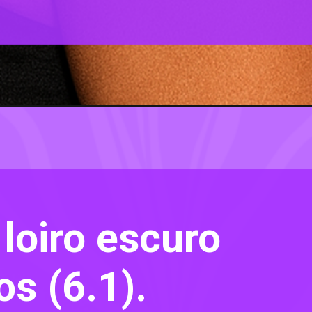
loiro escuro
s (6.1).