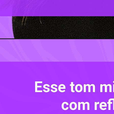
Esse tom mi
com ref