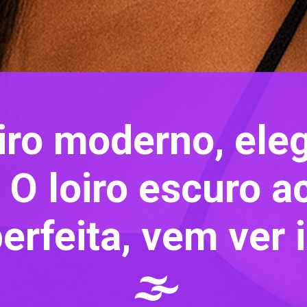
iro moderno, eleg
O loiro escuro a
erfeita, vem ver 
🌫️