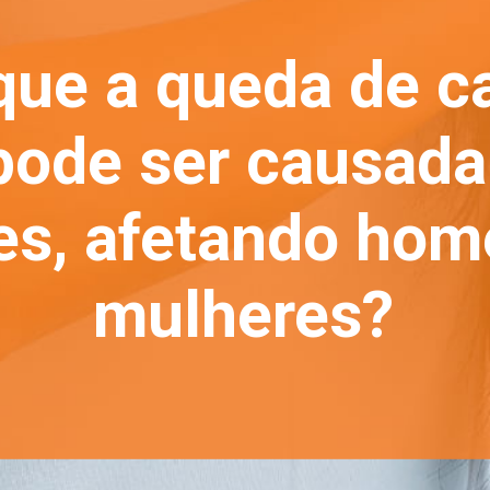
que a queda de c
ode ser causada 
res, afetando hom
mulheres?