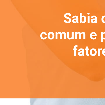
Sabia 
comum e p
fato