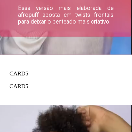
Essa versão mais elaborada de
afropuff aposta em twists frontais
para deixar o penteado mais criativo.
CARD5
CARD5