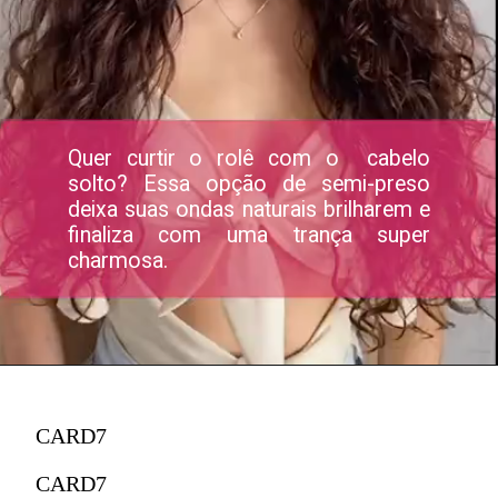
Quer curtir o rolê com o cabelo
solto? Essa opção de semi-preso
deixa suas ondas naturais brilharem e
finaliza com uma trança super
charmosa.
CARD7
CARD7