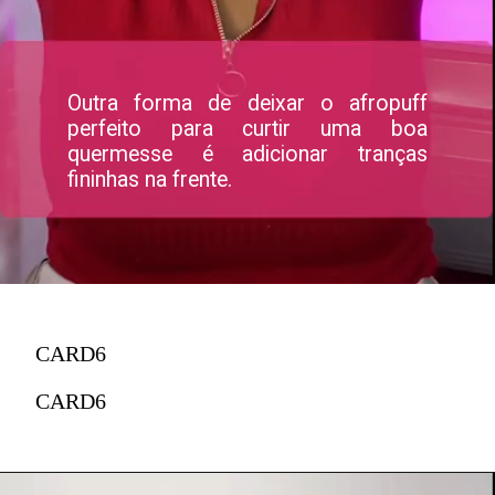
Outra forma de deixar o afropuff
perfeito para curtir uma boa
quermesse é adicionar tranças
fininhas na frente.
CARD6
CARD6