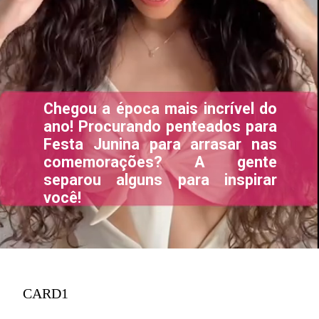
Chegou a época mais incrível do
ano! Procurando penteados para
Festa Junina para arrasar nas
comemorações? A gente
separou alguns para inspirar
você!
CARD1