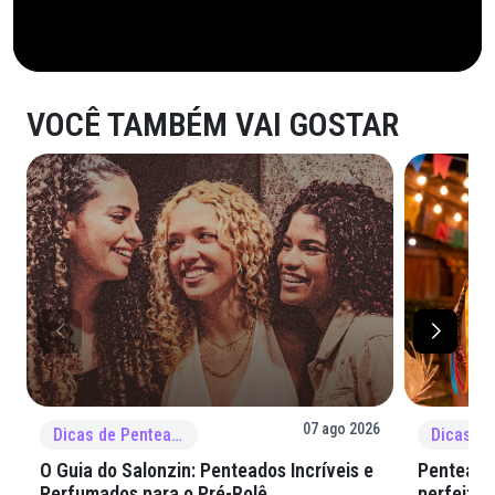
VOCÊ TAMBÉM VAI GOSTAR
07 ago 2026
Dicas de Penteado
O Guia do Salonzin: Penteados Incríveis e
Penteados
Perfumados para o Pré-Rolê
perfeita 